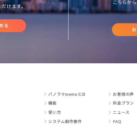
こちらから
ただけます。
める
お
パノラマmemoとは
お客様の声
機能
料金プラン
使い方
ニュース
システム動作要件
FAQ